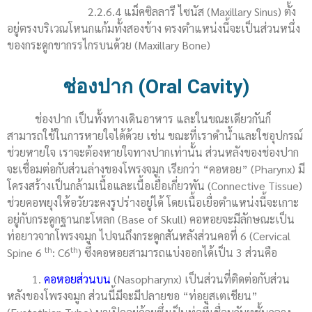
2.2.6.4 แม็คซิลลารี ไซนัส (Maxillary Sinus) ตั้ง
อยู่ตรงบริเวณโหนกแก้มทั้งสองข้าง ตรงตำแหน่งนี้จะเป็นส่วนหนึ่ง
ของกระดูกขากรรไกรบนด้วย (Maxillary Bone)
ช่องปาก (Oral Cavity)
ช่องปาก เป็นทั้งทางเดินอาหาร และในขณะเดียวกันก็
สามารถใช้ในการหายใจได้ด้วย เช่น ขณะที่เราดำน้ำและใชอุปกรณ์
ช่วยหายใจ เราจะต้องหายใจทางปากเท่านั้น ส่วนหลังของช่องปาก
จะเชื่อมต่อกับส่วนล่างของโพรงจมูก เรียกว่า “คอหอย” (Pharynx) มี
โครงสร้างเป็นกล้ามเนื้อและเนื้อเยื่อเกี่ยวพัน (Connective Tissue)
ช่วยคอพยุงให้อวัยวะคงรูปร่างอยู่ได้ โดยเนื้อเยื่อตำแหน่งนี้จะเกาะ
อยู่กับกระดูกฐานกะโหลก (Base of Skull) คอหอยจะมีลักษณะเป็น
ท่อยาวจากโพรงจมูก ไปจนถึงกระดูกสันหลังส่วนคอที่ 6 (Cervical
th
th
Spine 6
: C6
) ซึ่งคอหอยสามารถแบ่งออกได้เป็น 3 ส่วนคือ
1.
คอหอยส่วนบน
(Nasopharynx) เป็นส่วนที่ติดต่อกับส่วน
หลังของโพรงจมูก ส่วนนี้มีจะมีปลายขอ “ท่อยูสเตเชียน”