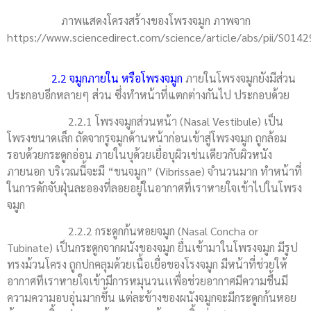
ภาพแสดงโครงสร้างของโพรงจมูก ภาพจาก
https://www.sciencedirect.com/science/article/abs/pii/S01
2.2 จมูกภายใน หรือโพรงจมูก
ภายในโพรงจมูกยังมีส่วน
ประกอบอีกหลายๆ ส่วน ซึ่งทำหน้าที่แตกต่างกันไป ประกอบด้วย
2.2.1 โพรงจมูกส่วนหน้า (Nasal Vestibule) เป็น
โพรงขนาดเล็ก ถัดจากรูจมูกด้านหน้าก่อนเข้าสู่โพรงจมูก ถูกล้อม
รอบด้วยกระดูกอ่อน ภายในบุด้วยเยื่อบุผิวเช่นเดียวกับผิวหนัง
ภายนอก บริเวณนี้จะมี “ขนจมูก” (Vibrissae) จำนวนมาก ทำหน้าที่
ในการดักจับฝุ่นละอองที่ลอยอยู่ในอากาศที่เราหายใจเข้าไปในโพรง
จมูก
2.2.2 กระดูกก้นหอยจมูก (Nasal Concha or
Tubinate) เป็นกระดูกจากผนังของจมูก ยื่นเข้ามาในโพรงจมูก มีรูป
ทรงม้วนโครง ถูกปกคลุมด้วยเนื้อเยื่อของโรงจมูก มีหน้าที่ช่วยให้
อากาศทีเราหายใจเข้ามีการหมุนวนเเพื่อช่วยอากาศมีความชื้นมี
ความความอบอุ่นมากขึ้น แต่ละข้างของผนังจมูกจะมีกระดูกก้นหอย