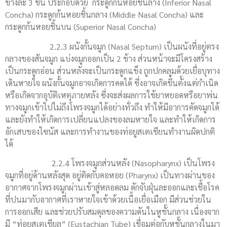
ข้างละ 3 ชิ้น ประกอบด้วย กระดูกก้นหอยชิ้นล่าง (Inferior Nasal
Concha) กระดูกก้นหอยชิ้นกลาง (Middle Nasal Concha) และ
กระดูกก้นหอยชิ้นบน (Superior Nasal Concha)
2.2.3 ผนังกั้นจมูก (Nasal Septum) เป็นผนังที่อยู่ตรง
กลางของสันจมูก แบ่งจมูกออกเป็น 2 ข้าง ส่วนหน้าจะมีโครงสร้าง
เป็นกระดูกอ่อน ส่วนหลังจะเป็นกระดูกแข็ง ถูกปกคลุมด้วยเยื่อบุทาง
เดินหายใจ ผนังกั้นจมูกอาจเกิดการคดได้ ซึ่งอาจเกิดขึ้นตั้งแต่กำเนิด
หรือเกิดจากอุบัติเหตุภายหลัง ซึ่งจะส่งผลการใช้ยาหยอดหรือยาพ่น
ทางจมูกเข้าไปไม่ถึงโพรงจมูกได้อย่างทั่วถึง ทำให้มีอาการคัดจมูกได้
และยังทำให้เกิดการเปลี่ยนแปลงของลมหายใจ และทำให้เกิดการ
อักเสบของไซนัส และการทำงานของท่อยูสเตเชียนทำงานผิดปกติ
ได้
2.2.4 โพรงจมูกส่วนหลัง (Nasopharynx) เป็นโพรง
จมูกที่อยู่ด้านหลังสุด อยู่ติดกับคอหอย (Pharynx) เป็นทางผ่านของ
อากาศจากโพรงจมูกผ่านเข้าสู่หลอดลม ดักจับฝุ่นละออกและเชื้อโรค
ที่ปนมากับอากาศที่เราหายใจเข้าด้วยเนื้อเยื่อเมือก มีส่วนช่วยใน
การออกเสีย และช่วยปรับสมดุลของความดันในหูชั้นกลาง เนื่องจาก
มี “ท่อยูสเตเชียล” (Eustachian Tube) เชื่อมต่อกับหูชั้นกลางในมา