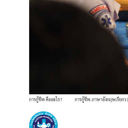
การกู้ชีพ คืออะไร? การกู้ชีพ ภาษาอังกฤษเรียกว 