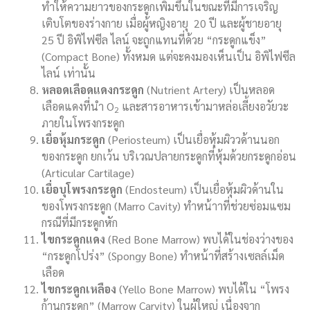
ทำให้ความยาวของกระดูกเพิ่มขึ้นในขณะที่มีการเจริญ
เติบโตของร่างกาย เมื่อผู้หญิงอายุ 20 ปี และผู้ชายอายุ
25 ปี อิพิไฟซีล ไลน์ จะถูกแทนที่ด้วย “กระดูกแข็ง”
(Compact Bone) ทั้งหมด แต่จะคงมองเห็นเป็น อิพิไฟซีล
ไลน์ เท่านั้น
หลอดเลือดแดงกระดูก
(Nutrient Artery) เป็นหลอด
เลือดแดงที่นำ O
และสารอาหารเข้ามาหล่อเลี้ยงอวัยวะ
2
ภายในโพรงกระดูก
เยื่อหุ้มกระดูก
(Periosteum) เป็นเยื่อหุ้มผิววด้านนอก
ของกระดูก ยกเว้น บริเวณปลายกระดูกที่หุ้มด้วยกระดูกอ่อน
(Articular Cartilage)
เยื่อบุโพรงกระดูก
(Endosteum) เป็นเยื่อหุ้มผิวด้านใน
ของโพรงกระดูก (Marro Cavity) ทำหน้าาที่ช่วยซ่อมแซม
กรณีที่มีกระดูกหัก
ไขกระดูกแดง
(Red Bone Marrow) พบได้ในช่องว่างของ
“กระดูกโปร่ง” (Spongy Bone) ทำหน้าที่สร้างเซลล์เม็ด
เลือด
ไขกระดูกเหลือง
(Yello Bone Marrow) พบได้ใน “โพรง
ก้านกระดูก” (Marrow Carvity) ในผู้ใหญ่ เนื่องจาก