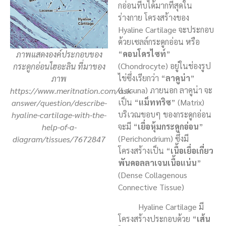
กอ่อนที่บได้มากที่สุดใน
ร่างกาย โครงสร้างของ
Hyaline Cartilage จะประกอบ
ด้วยเซลล์กระดูกอ่อน หรือ
“
คอนโดรไซท์
”
ภาพแสดงองค์ประกอบของ
(Chondrocyte) อยู่ในช่องรูป
กระดูกอ่อนไฮอะลิน ที่มาของ
ไข่ซึ่งเรียกว่า “
ลาคูน่า
”
ภาพ
(Lacuna) ภายนอก ลาคูน่า จะ
https://www.meritnation.com/ask-
เป็น “
แม็ททริซ
” (Matrix)
answer/question/describe-
บริเวณขอบๆ ของกระดูกอ่อน
hyaline-cartilage-with-the-
จะมี “
เยื่อหุ้มกระดูกอ่อน
”
help-of-a-
(Perichondrium) ซึ่งมี
diagram/tissues/7672847
โครงสร้างเป็น “
เนื้อเยื่อเกี่ยว
พันคอลลาเจนเนื้อแน่น
”
(Dense Collagenous
Connective Tissue)
Hyaline Cartilage มี
โครงสร้างประกอบด้วย “
เส้น