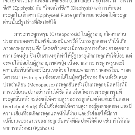
Plate) ซึ่งเป็นส่วนของกระดูกอ่อน (Cartilage) ที่อยู่ระหว่าง “อิพิไฟ
ซีส” (Epiphysis) กับ “ไดอะไฟซีส” (Diaphysis) แต่การหักของ
กระดูกในเด็กหาก Epiphyseal Plate ถูกทำลายอาจส่งผลให้กระดูก
ส่วนนั้นมีรูปร่างที่ผิดปกติได้
ภาวะกระดูกพรุน
(Osteoporosis) ในผู้สูงอายุ เกิดจากส่วน
ประกอบของสารอินทรีย์และอนินทรรีย์ ในกระดูกลดลง ทำให้เกิด
ภาวะกระดูกพรุน คือ โครงสร้างของเนื้อกระดูกบางตัวลง กระดูกขาด
ความยืดหยุ่น ซึ่งเป็นสาเหตุที่ทำให้ผู้สูงอายุเกิดกระดูกหักได้บ่อย แต่
จะพบได้บ่อยในผู้สูงอายุเพศหญิง เนื่องจากภาวะกระดูกพรุนจะมี
ความสัมพันธ์กับฮอร์โมนเพศด้วย โดยเฉพาะการขาดฮอร์โมน “เอส
โตรเจน” (Estrogen) ซึ่งจะพบได้ในผู้หญิงวัยทอง คือ หลังวัยหมด
ประจำเดือน (Menopause) กระดูกสันหลังเป็นกระดูกชนิดหนึ่งที่มี
การเปลี่ยนแปลงอย่างเห็นได้ชัด คือ เมื่อเกิดภาวะกระดูกพรุนที่
กระดูกสันหลัง จะส่งผลให้ความสูงของกระดูกสันหลังแต่ละชิ้นลดลง
(Vertebral Body) ดังนั้นจึงส่งผลให้ความสูงของผู้สูงอายุลดลง และมี
ความเสี่ยงที่จะเกิดกระดูกแตกหักได้ง่าย และยังส่งผลให้มีการ
เปลี่ยนแปลงแนวของกระดูกสันหลังที่ผิดปกติได้ด้วย เช่น ทำให้เกิด
อาการหลังค่อม (Kyphosis)