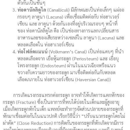
ตัวกันเป็นชั้นๆ
ท่อคานัลลิคูไล
(Canalliculi) มีลักษณะเป็นท่อเล็กๆ แผ่ออ
กรอบๆ ลาคูนา (Lacuna) เพื่อเชื่อมติดต่อกับ ท่อฮาเวอร์
เชียน และ ลาคูนา ด้วยกันเองที่อยู่บริเวณรอบๆ หน้าที่
ของ ท่อคานัลลิคูไล คือ เป็นช่องทางการแลกเปลี่ยนสาร
อาหารและของเสียระหว่างเซลล์ใน ลาคูนา (Lacuna) และ
หลอดเลือดใน ท่อฮาเวอร์เชียน
ท่อโฟล์คแมนน์
(Volkmann’s Canal) เป็นท่อแคบๆ ที่นำ
หลอดเลือดจาก เยื่อหุ้มกระดูก (Periosteum) และ เยื่อบุ
โพรงกระดูก (Endosteum) ผ่านในแนวเฉียงหรือแนว
ขวางกับความยาวของกระดูก มาเชื่อติดต่อกันกับหลอด
เลือดภภายใน ท่อฮาเวอร์เชียน (Haversian Canal))
การเกิดแรงกระแทรกต่อกระดูก อาจทำให้เกิดการแตกหักของ
กระดูก (Fracture) ซึ่งเป็นอาการที่พบได้บ่อยในเด็กและผู้สูงอายุ
เมื่อเกิดกระดูกหักในเด็ก แพทย์จะทำการจัดส่วนปลายของกระดูกที่
หักมาเชื่อมต่อกันในแนวปกติ เรียกวิธีนี้ว่า “ปรับแนวกระดูกโดยไม่
ผ่าตัด” (Close Reduction) การติดกันของกระดูกที่หักเกิดจากมีการ
งอกใหม่ของหลอดเลือดบริเวณที่มีการหักของกระดูก และมี “เซลล์