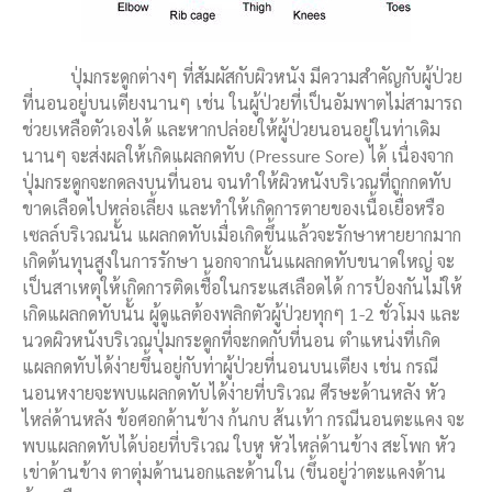
ปุ่มกระดูกต่างๆ ที่สัมผัสกับผิวหนัง มีความสำคัญกับผู้ป่วย
ที่นอนอยู่บนเตียงนานๆ เช่น ในผู้ป่วยที่เป็นอัมพาตไม่สามารถ
ช่วยเหลือตัวเองได้ และหากปล่อยให้ผู้ป่วยนอนอยู่ในท่าเดิม
นานๆ จะส่งผลให้เกิดแผลกดทับ (Pressure Sore) ได้ เนื่องจาก
ปุ่มกระดูกจะกดลงบนที่นอน จนทำให้ผิวหนังบริเวณที่ถูกกดทับ
ขาดเลือดไปหล่อเลี้ยง และทำให้เกิดการตายของเนื้อเยื่อหรือ
เซลล์บริเวณนั้น แผลกดทับเมื่อเกิดขึ้นแล้วจะรักษาหายยากมาก
เกิดต้นทุนสูงในการรักษา นอกจากนั้นแผลกดทับขนาดใหญ่ จะ
เป็นสาเหตุให้เกิดการติดเชื้อในกระแสเลือดได้ การป้องกันไม่ให้
เกิดแผลกดทับนั้น ผู้ดูแลต้องพลิกตัวผู้ป่วยทุกๆ 1-2 ชั่วโมง และ
นวดผิวหนังบริเวณปุ่มกระดูกที่จะกดกับที่นอน ตำแหน่งที่เกิด
แผลกดทับได้ง่ายขึ้นอยู่กับท่าผู้ป่วยที่นอนบนเตียง เช่น กรณี
นอนหงายจะพบแผลกดทับได้ง่ายที่บริเวณ ศีรษะด้านหลัง หัว
ไหล่ด้านหลัง ข้อศอกด้านข้าง ก้นกบ ส้นเท้า กรณีนอนตะแคง จะ
พบแผลกดทับได้บ่อยที่บริเวณ ใบหู หัวไหล่ด้านข้าง สะโพก หัว
เข่าด้านข้าง ตาตุ่มด้านนอกและด้านใน (ขึ้นอยู่ว่าตะแคงด้าน