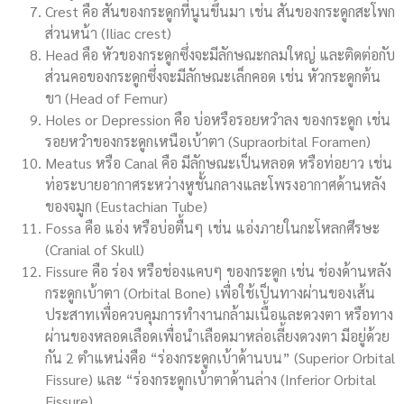
Crest คือ สันของกระดูกที่นูนขึ้นมา เช่น สันของกระดูกสะโพก
ส่วนหน้า (Iliac crest)
Head คือ หัวของกระดูกซึ่งจะมีลักษณะกลมใหญ่ และติดต่อกับ
ส่วนคอของกระดูกซึ่งจะมีลักษณะเล็กคอด เช่น หัวกระดูกต้น
ขา (Head of Femur)
Holes or Depression คือ บ่อหรือรอยหวำลง ของกระดูก เช่น
รอยหวำของกระดูกเหนือเบ้าตา (Supraorbital Foramen)
Meatus หรือ Canal คือ มีลักษณะเป็นหลอด หรือท่อยาว เช่น
ท่อระบายอากาศระหว่างหูชั้นกลางและโพรงอากาศด้านหลัง
ของจมูก (Eustachian Tube)
Fossa คือ แอ่ง หรือบ่อตื้นๆ เช่น แอ่งภายในกะโหลกศีรษะ
(Cranial of Skull)
Fissure คือ ร่อง หรือช่องแคบๆ ของกระดูก เช่น ช่องด้านหลัง
กระดูกเบ้าตา (Orbital Bone) เพื่อใช้เป็นทางผ่านของเส้น
ประสาทเพื่อควบคุมการทำงานกล้ามเนื้อและดวงตา หรือทาง
ผ่านของหลอดเลือดเพื่อนำเลือดมาหล่อเลี้ยงดวงตา มีอยู่ด้วย
กัน 2 ตำแหน่งคือ “ร่องกระดูกเบ้าด้านบน” (Superior Orbital
Fissure) และ “ร่องกระดูกเบ้าตาด้านล่าง (Inferior Orbital
Fissure)