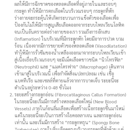
ผลให้มีการฉีกขาดของหลอดเลือดที่อยู่ภายในและรอบๆ
กระดูก ทำให้มีการตกเลือดในบริเวณรอบๆ กระดูกที่หัก
ร่างกายจะกระตุ้นให้เกิดกระบวนการแข็งตัวของเลือดเพื่อ
ป้องกันไม่ให้มีการสูญเสียเลือดออกจากระบบไหลเวียนโลหิต
จนเป็นอันตรายต่อร่างกายของเรา รวมถึงการอักเสบ
(Inflamation) ในบริเวณที่มีกระดููกหัก โดยมีอาการปวด บวม
ร้อน เนื่องจากมีการขยายตัวของหลอดเลือด (Vasodilatation)
ทำให้มีการรั่วซึมของน้ำเหลืองออกมาจากระบบไหลเวียนเข้า
สู่เนื้อเยื่อบริเวณรอบๆ จะมีเม็ดเลือดขาวชนิด “นิวโทรฟิล”
(Neutrophil) และ “แมคโครฟาจ” (Macrophage) เดินทาง
เข้ามาสู่ในบริเวณนี้ เพื่อกำจัดสิ่งแปลกปลอม เช่น เชื้อ
แบคทีเรีย และเซลล์ที่ตายแล้วจากการบาดเจ็บ ระยะนี้จะ
ดำเนินอยู่ระหว่าง 0-48 ชั่วโมง
ระยะสร้างกระดูกอ่อน (Fibrocatilaginous Callus Formation)
ในระยะนี้จะเริ่มมีการสร้างหลอดเลือดใหม่ (New Blood
Vessels) ภายในก้อนลิ่มเลือดเพื่อสร้างเนื้อกระดูกขึ้นมาใหม่
แต่ในระยะนี้จะเป็นการสร้างใยคอลลาเจน และกระดูกอ่อน
เท่านั้น และเริ่มมีการสร้าง “กระดูกพรุน” (Spongy Bone
Trabeculae) ภายในลิ่มเลือดตรงบริเวณกระดูกที่หักด้วย แต่